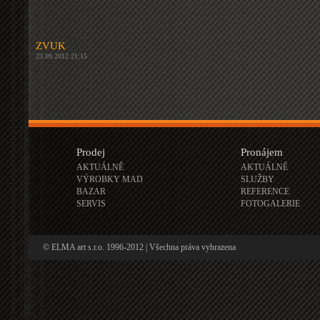
ZVUK
23.09.2012 21:15
Prodej
Pronájem
AKTUÁLNĚ
AKTUÁLNĚ
VÝROBKY MAD
SLUŽBY
BAZAR
REFERENCE
SERVIS
FOTOGALERIE
© ELMA art s.r.o. 1996-2012 | Všechna práva vyhrazena