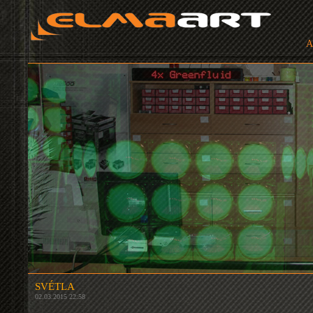
A
SVÉTLA
02.03.2015 22:58